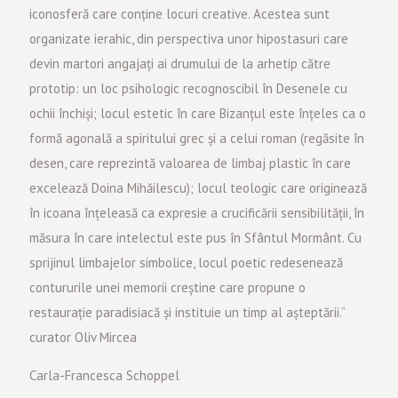
iconosferă care conține locuri creative. Acestea sunt
organizate ierahic, din perspectiva unor hipostasuri care
devin martori angajați ai drumului de la arhetip către
prototip: un loc psihologic recognoscibil în Desenele cu
ochii închiși; locul estetic în care Bizanțul este înțeles ca o
formă agonală a spiritului grec și a celui roman (regăsite în
desen, care reprezintă valoarea de limbaj plastic în care
excelează Doina Mihăilescu); locul teologic care originează
în icoana înțeleasă ca expresie a crucificării sensibilității, în
măsura în care intelectul este pus în Sfântul Mormânt. Cu
sprijinul limbajelor simbolice, locul poetic redesenează
contururile unei memorii creștine care propune o
restaurație paradisiacă și instituie un timp al așteptării.”
curator Oliv Mircea
Carla-Francesca Schoppel