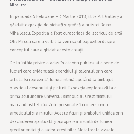
Mihăilescu
În perioada 5 Februarie – 3 Martie 2018, Elite Art Gallery a
găzduit expoziția de pictură și grafică a artistei Doina
Mihăilescu. Expoziția a fost curatoriată de istoricul de artă
Oliv Mircea care a vorbit la vernisajul expoziției despre
conceptul care a ghidat aceste creații.
De la întâia privire a adus în atenția publicului o serie de
lucrări care evidențiază exercițiul și talentul prin care
artista își reprezintă lumea intimă apelând la limbajul
plastic al desenului și picturii. Expoziția explorează la o
primă scufundare universul simbolic al Creștinismului,
marcând astfel căutările personale în dimensiunea
arhetipului și a mitului. Aceste figuri și simboluri unifică prin
deschiderea spirituală și apropierea vizuală de lumea
grecilor antici și a iudeo-creștinilor. Metaforele vizuale