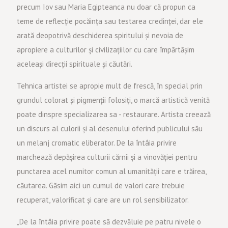
precum Iov sau Maria Egipteanca nu doar că propun ca
teme de reflecție pocăința sau testarea credinței, dar ele
arată deopotrivă deschiderea spiritului și nevoia de
apropiere a culturilor și civilizațiilor cu care împărtășim
aceleași direcții spirituale și căutări.
Tehnica artistei se apropie mult de frescă, în special prin
grundul colorat și pigmenții folosiți, o marcă artistică venită
poate dinspre specializarea sa - restaurare. Artista creează
un discurs al culorii și al desenului oferind publicului său
un melanj cromatic eliberator. De la întâia privire
marchează depășirea culturii cărnii și a vinovăției pentru
punctarea acel numitor comun al umanității care e trăirea,
căutarea. Găsim aici un cumul de valori care trebuie
recuperat, valorificat și care are un rol sensibilizator.
„De la întâia privire poate să dezvăluie pe patru nivele o