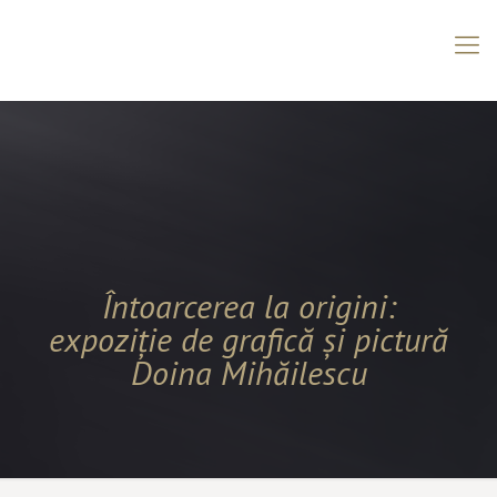
Întoarcerea la origini:
expoziție de grafică și pictură
Doina Mihăilescu