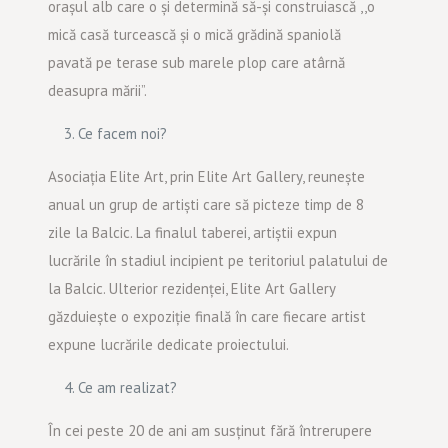
orașul alb care o și determină să-și construiască ,,o
mică casă turcească și o mică grădină spaniolă
pavată pe terase sub marele plop care atârnă
deasupra mării”.
Ce facem noi?
Asociația Elite Art, prin Elite Art Gallery, reunește
anual un grup de artiști care să picteze timp de 8
zile la Balcic. La finalul taberei, artiștii expun
lucrările în stadiul incipient pe teritoriul palatului de
la Balcic. Ulterior rezidenței, Elite Art Gallery
găzduiește o expoziție finală în care fiecare artist
expune lucrările dedicate proiectului.
Ce am realizat?
În cei peste 20 de ani am susținut fără întrerupere