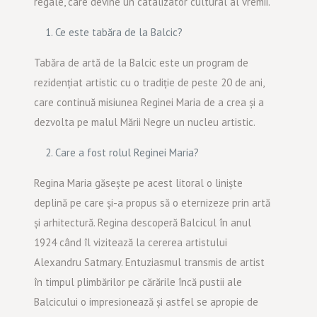
regale, care devine un catalizator cultural al vremii.
Ce este tabăra de la Balcic?
Tabăra de artă de la Balcic este un program de
rezidențiat artistic cu o tradiție de peste 20 de ani,
care continuă misiunea Reginei Maria de a crea și a
dezvolta pe malul Mării Negre un nucleu artistic.
Care a fost rolul Reginei Maria?
Regina Maria găsește pe acest litoral o liniște
deplină pe care și-a propus să o eternizeze prin artă
și arhitectură. Regina descoperă Balcicul în anul
1924 când îl vizitează la cererea artistului
Alexandru Satmary. Entuziasmul transmis de artist
în timpul plimbărilor pe cărările încă pustii ale
Balcicului o impresionează și astfel se apropie de