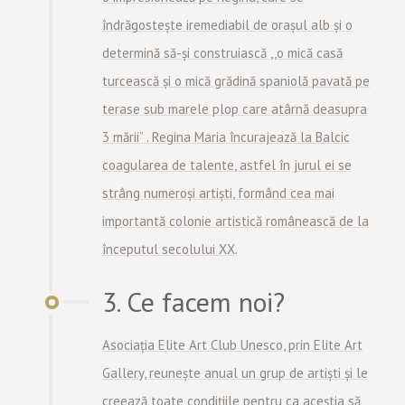
îndrăgostește iremediabil de orașul alb și o
determină să-și construiască ,,o mică casă
turcească și o mică grădină spaniolă pavată pe
terase sub marele plop care atârnă deasupra
3 mării” . Regina Maria încurajează la Balcic
coagularea de talente, astfel în jurul ei se
strâng numeroși artiști, formând cea mai
importantă colonie artistică românească de la
începutul secolului XX.
3. Ce facem noi?
Asociația Elite Art Club Unesco, prin Elite Art
Gallery, reunește anual un grup de artiști și le
creează toate condițiile pentru ca aceștia să