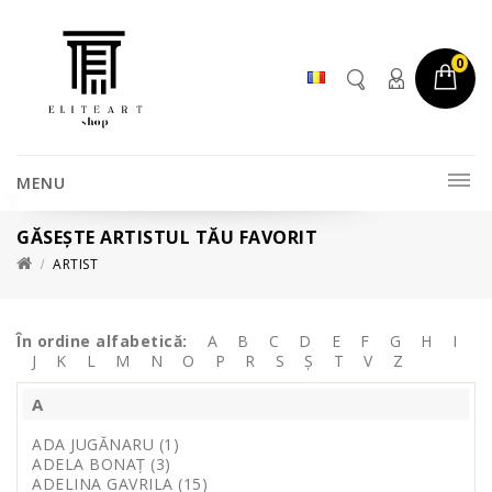
0
MENU
GĂSEŞTE ARTISTUL TĂU FAVORIT
ARTIST
În ordine alfabetică:
A
B
C
D
E
F
G
H
I
J
K
L
M
N
O
P
R
S
Ș
T
V
Z
A
ADA JUGĂNARU (1)
ADELA BONAȚ (3)
ADELINA GAVRILA (15)