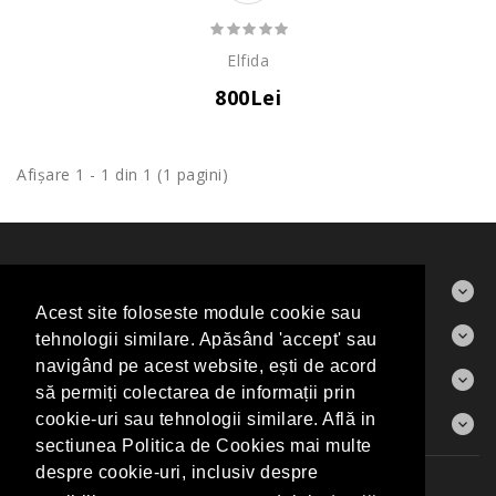
Elfida
800Lei
Afişare 1 - 1 din 1 (1 pagini)
ABOUT US
Acest site foloseste module cookie sau
CONTACT
tehnologii similare. Apăsând 'accept' sau
navigând pe acest website, ești de acord
INFORMAŢII
să permiți colectarea de informații prin
CONTUL MEU
cookie-uri sau tehnologii similare. Află in
sectiunea Politica de Cookies mai multe
despre cookie-uri, inclusiv despre
Producători
Harta Sitului
Contact