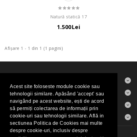
Natură statică 17
1.500Lei
Afişare 1 - 1 din 1 (1 pagini)
ABOUT US
Acest site foloseste module cookie sau
CONTACT
tehnologii similare. Apăsând 'accept' sau
navigând pe acest website, ești de acord
INFORMAŢII
să permiți colectarea de informații prin
CONTUL MEU
cookie-uri sau tehnologii similare. Află in
sectiunea Politica de Cookies mai multe
despre cookie-uri, inclusiv despre
Producători
Harta Sitului
Contact