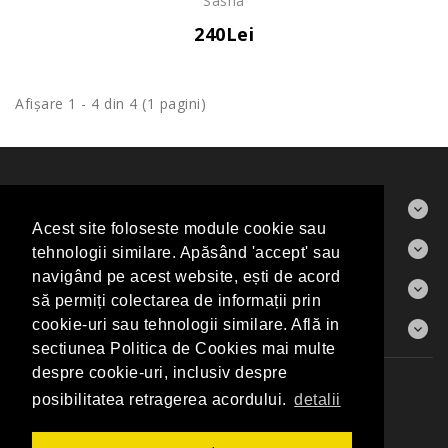
Sasha
240Lei
Afişare 1 - 4 din 4 (1 pagini)
ABOUT US
Acest site foloseste module cookie sau
CONTACT
tehnologii similare. Apăsând 'accept' sau
navigând pe acest website, ești de acord
INFORMAŢII
să permiți colectarea de informații prin
CONTUL MEU
cookie-uri sau tehnologii similare. Află in
sectiunea Politica de Cookies mai multe
despre cookie-uri, inclusiv despre
Producători
Harta Sitului
Contact
posibilitatea retragerea acordului.
detalii
Elite Art Gallery Shop © 2026