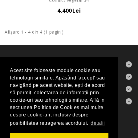
Conflict vegetal 34
4.400Lei
Afişare 1 - 4 din 4 (1 pagini)
ABOUT US
Acest site foloseste module cookie sau
CONTACT
tehnologii similare. Apăsând 'accept' sau
navigând pe acest website, ești de acord
INFORMAŢII
să permiți colectarea de informații prin
CONTUL MEU
cookie-uri sau tehnologii similare. Află in
sectiunea Politica de Cookies mai multe
despre cookie-uri, inclusiv despre
Producători
Harta Sitului
Contact
posibilitatea retragerea acordului.
detalii
Elite Art Gallery Shop © 2026