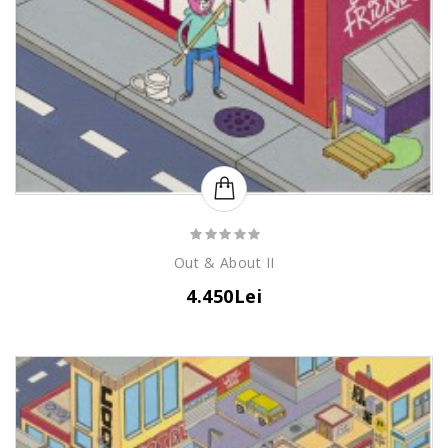
Out & About II
4.450Lei