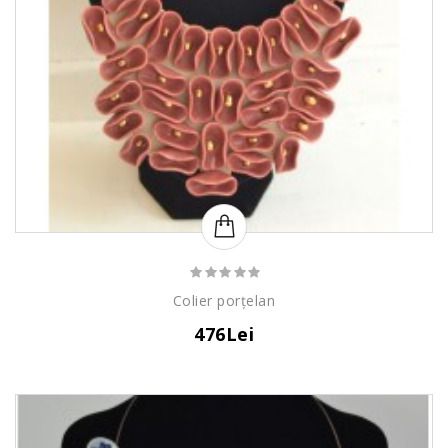
Colier porțelan
476Lei