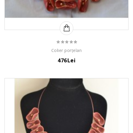
Colier porțelan
476Lei