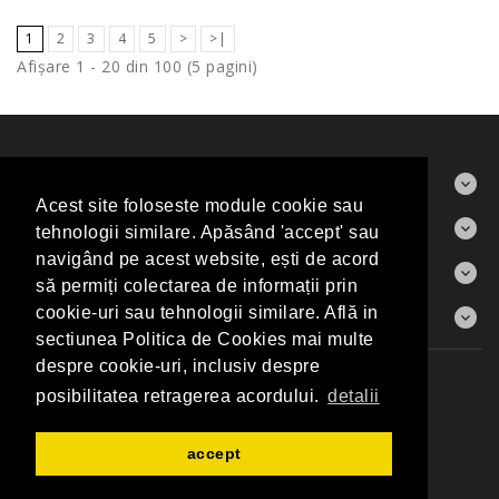
1
2
3
4
5
>
>|
Afişare 1 - 20 din 100 (5 pagini)
ABOUT US
Acest site foloseste module cookie sau
CONTACT
tehnologii similare. Apăsând 'accept' sau
navigând pe acest website, ești de acord
INFORMAŢII
să permiți colectarea de informații prin
CONTUL MEU
cookie-uri sau tehnologii similare. Află in
sectiunea Politica de Cookies mai multe
despre cookie-uri, inclusiv despre
Producători
Harta Sitului
Contact
posibilitatea retragerea acordului.
detalii
Elite Art Gallery Shop © 2026
accept