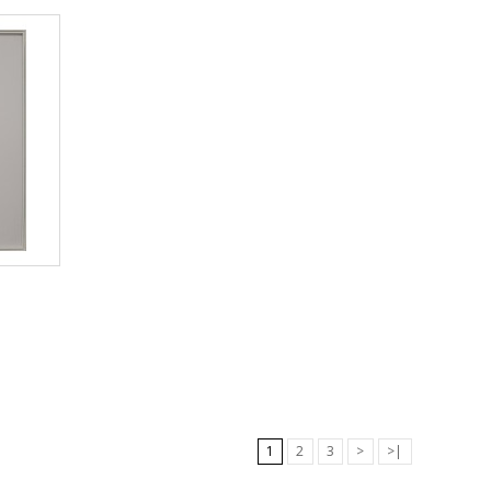
1
2
3
>
>|