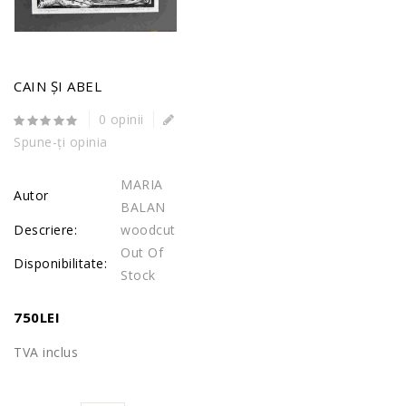
CAIN ȘI ABEL
0 opinii
Spune-ţi opinia
MARIA
Autor
BALAN
Descriere:
woodcut
Out Of
Disponibilitate:
Stock
750LEI
TVA inclus