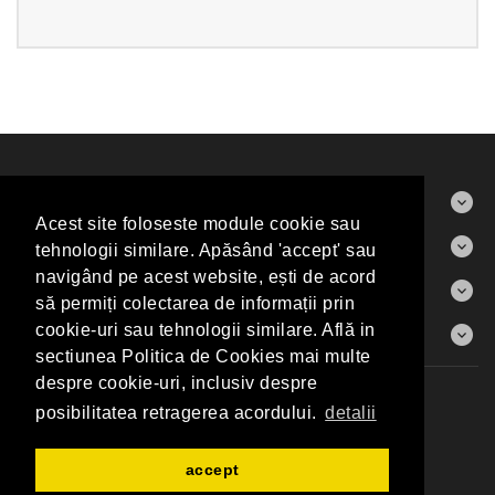
ABOUT US
Acest site foloseste module cookie sau
CONTACT
tehnologii similare. Apăsând 'accept' sau
navigând pe acest website, ești de acord
INFORMAŢII
să permiți colectarea de informații prin
CONTUL MEU
cookie-uri sau tehnologii similare. Află in
sectiunea Politica de Cookies mai multe
despre cookie-uri, inclusiv despre
Producători
Harta Sitului
Contact
posibilitatea retragerea acordului.
detalii
Elite Art Gallery Shop © 2026
accept