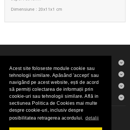
Dimensiune : 20x11x1 cm
ABOUT US
Acest site foloseste module cookie sau
CONTACT
tehnologii similare. Apăsând 'accept' sau
navigând pe acest website, ești de acord
INFORMAŢII
să permiți colectarea de informații prin
CONTUL MEU
cookie-uri sau tehnologii similare. Află in
sectiunea Politica de Cookies mai multe
despre cookie-uri, inclusiv despre
Producători
Harta Sitului
Contact
posibilitatea retragerea acordului.
detalii
Elite Art Gallery Shop © 2026