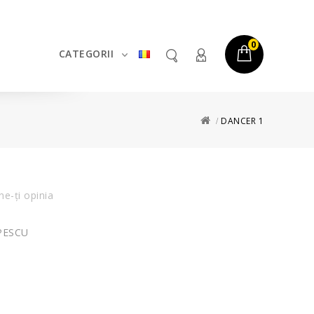
0
CATEGORII
DANCER 1
e-ţi opinia
PESCU
s