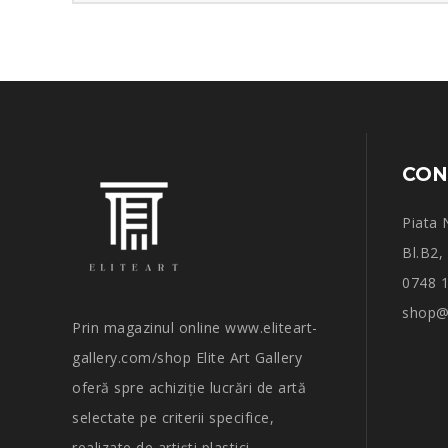
CON
Piata 
Bl.B2,
0748 
shop@e
Prin magazinul online www.eliteart-
gallery.com/shop Elite Art Gallery
oferă spre achiziție lucrări de artă
selectate pe criterii specifice,
realizate de artiști plastici