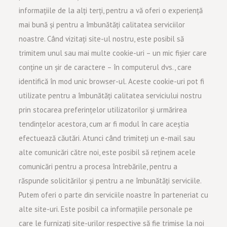
informațiile de la alți terți, pentru a vă oferi o experiență
mai bună și pentru a îmbunătăți calitatea serviciilor
noastre. Când vizitați site-ul nostru, este posibil să
trimitem unul sau mai multe cookie-uri – un mic fișier care
conține un șir de caractere – în computerul dvs., care
identifică în mod unic browser-ul. Aceste cookie-uri pot fi
utilizate pentru a îmbunătăți calitatea serviciului nostru
prin stocarea preferințelor utilizatorilor și urmărirea
tendințelor acestora, cum ar fi modul în care aceștia
efectuează căutări. Atunci când trimiteți un e-mail sau
alte comunicări către noi, este posibil să reținem acele
comunicări pentru a procesa întrebările, pentru a
răspunde solicitărilor și pentru a ne îmbunătăți serviciile.
Putem oferi o parte din serviciile noastre în parteneriat cu
alte site-uri. Este posibil ca informațiile personale pe
care le furnizați site-urilor respective să fie trimise la noi