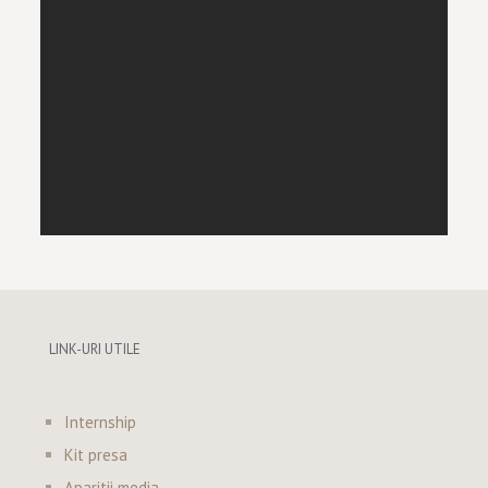
LINK-URI UTILE
Internship
Kit presa
Aparitii media