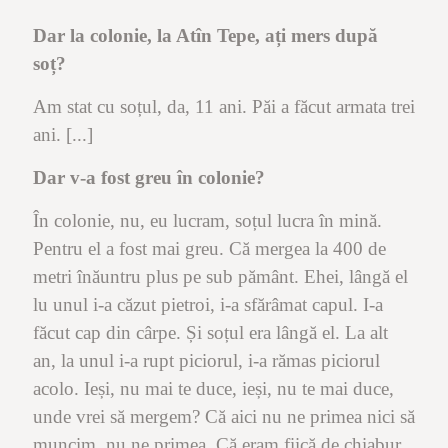
Dar la colonie, la Atîn Tepe, ați mers după
soț?
Am stat cu soțul, da, 11 ani. Păi a făcut armata trei
ani. [...]
Dar v-a fost greu în colonie?
În colonie, nu, eu lucram, soțul lucra în mină.
Pentru el a fost mai greu. Că mergea la 400 de
metri înăuntru plus pe sub pământ. Ehei, lângă el
lu unul i-a căzut pietroi, i-a sfărâmat capul. I-a
făcut cap din cârpe. Și soțul era lângă el. La alt
an, la unul i-a rupt piciorul, i-a rămas piciorul
acolo. Ieși, nu mai te duce, ieși, nu te mai duce,
unde vrei să mergem? Că aici nu ne primea nici să
muncim, nu ne primea. Că eram fiică de chiabur.