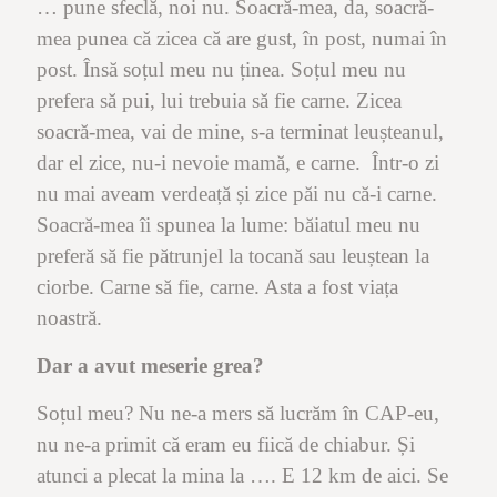
… pune sfeclă, noi nu. Soacră-mea, da, soacră-
mea punea că zicea că are gust, în post, numai în
post. Însă soțul meu nu ținea. Soțul meu nu
prefera să pui, lui trebuia să fie carne. Zicea
soacră-mea, vai de mine, s-a terminat leușteanul,
dar el zice, nu-i nevoie mamă, e carne. Într-o zi
nu mai aveam verdeață și zice păi nu că-i carne.
Soacră-mea îi spunea la lume: băiatul meu nu
preferă să fie pătrunjel la tocană sau leuștean la
ciorbe. Carne să fie, carne. Asta a fost viața
noastră.
Dar a avut meserie grea?
Soțul meu? Nu ne-a mers să lucrăm în CAP-eu,
nu ne-a primit că eram eu fiică de chiabur. Și
atunci a plecat la mina la …. E 12 km de aici. Se