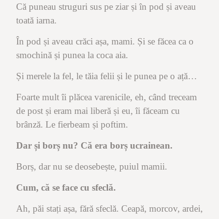
Că puneau struguri sus pe ziar și în pod și aveau
toată iarna.
În pod și aveau crăci așa, mami. Și se făcea ca o
smochină și punea la coca aia.
Și merele la fel, le tăia felii și le punea pe o ață…
Foarte mult îi plăcea varenicile, eh, când treceam
de post și eram mai liberă și eu, îi făceam cu
brânză. Le fierbeam și poftim.
Dar și borș nu? Că era borș ucrainean.
Borș, dar nu se deosebește, puiul mamii.
Cum, că se face cu sfeclă.
Ah, păi stați așa, fără sfeclă. Ceapă, morcov, ardei,