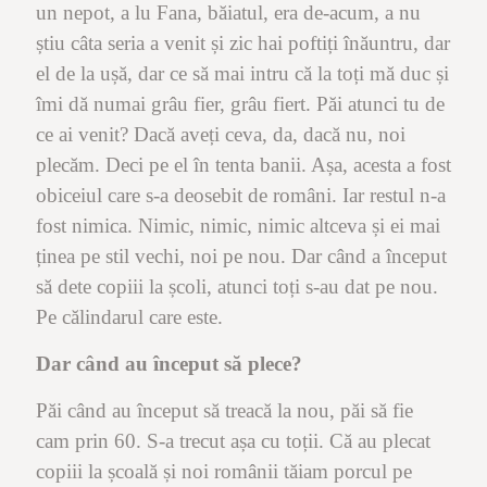
un nepot, a lu Fana, băiatul, era de-acum, a nu
știu câta seria a venit și zic hai poftiți înăuntru, dar
el de la ușă, dar ce să mai intru că la toți mă duc și
îmi dă numai grâu fier, grâu fiert. Păi atunci tu de
ce ai venit? Dacă aveți ceva, da, dacă nu, noi
plecăm. Deci pe el în tenta banii. Așa, acesta a fost
obiceiul care s-a deosebit de români. Iar restul n-a
fost nimica. Nimic, nimic, nimic altceva și ei mai
ținea pe stil vechi, noi pe nou. Dar când a început
să dete copiii la școli, atunci toți s-au dat pe nou.
Pe călindarul care este.
Dar când au început să plece?
Păi când au început să treacă la nou, păi să fie
cam prin 60. S-a trecut așa cu toții. Că au plecat
copiii la școală și noi românii tăiam porcul pe