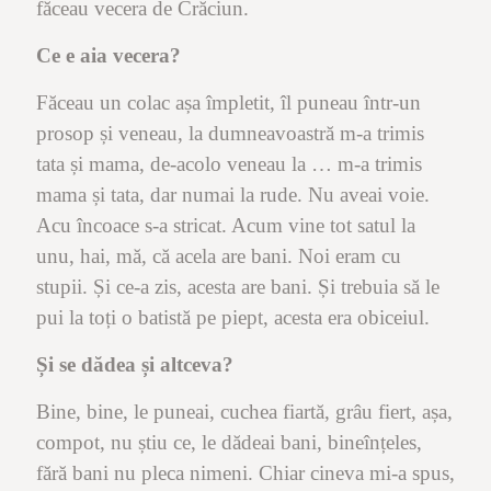
făceau vecera de Crăciun.
Ce e aia vecera?
Făceau un colac așa împletit, îl puneau într-un
prosop și veneau, la dumneavoastră m-a trimis
tata și mama, de-acolo veneau la … m-a trimis
mama și tata, dar numai la rude. Nu aveai voie.
Acu încoace s-a stricat. Acum vine tot satul la
unu, hai, mă, că acela are bani. Noi eram cu
stupii. Și ce-a zis, acesta are bani. Și trebuia să le
pui la toți o batistă pe piept, acesta era obiceiul.
Și se dădea și altceva?
Bine, bine, le puneai, cuchea fiartă, grâu fiert, așa,
compot, nu știu ce, le dădeai bani, bineînțeles,
fără bani nu pleca nimeni. Chiar cineva mi-a spus,