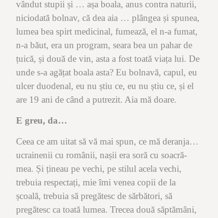
vândut stupii și … așa boala, anus contra naturii,
niciodată bolnav, că dea aia … plângea și spunea,
lumea bea spirt medicinal, fumează, el n-a fumat,
n-a băut, era un program, seara bea un pahar de
țuică, și două de vin, asta a fost toată viața lui. De
unde s-a agățat boala asta? Eu bolnavă, capul, eu
ulcer duodenal, eu nu știu ce, eu nu știu ce, și el
are 19 ani de când a putrezit. Aia mă doare.
E greu, da…
Ceea ce am uitat să vă mai spun, ce mă deranja…
ucrainenii cu românii, nașii era soră cu soacră-
mea. Și țineau pe vechi, pe stilul acela vechi,
trebuia respectați, mie îmi venea copii de la
școală, trebuia să pregătesc de sărbători, să
pregătesc ca toată lumea. Trecea două săptămâni,