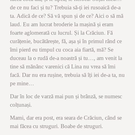
de ce nu faci și tu? Trebuia să-ți iei rusoaică de-a
ta. Adică de ce? Să vă spun și de ce? Aici o să mă
laud. Eu am lucrat broderie la mașină și eram
foarte aglomerată cu lucrul. Și la Crăciun. Fă
curățenie, bucătărește, fă, așa și în primul rând ce
îmi pierd eu timpul cu coca aia fiartă, mă? Se
duceau la o rudă de-a noastră și tu…, am venit la
tine să mănânc varenici că Lina nu vrea să îmi
facă. Dar nu era rușine, trebuia să îți iei de-a ta, nu
pe mine…
Dar în loc de varză mai pun și brânză, se numesc
colțunași.
Mami, dar era post, era seara de Crăciun, când se
mai făcea cu struguri. Boabe de struguri.