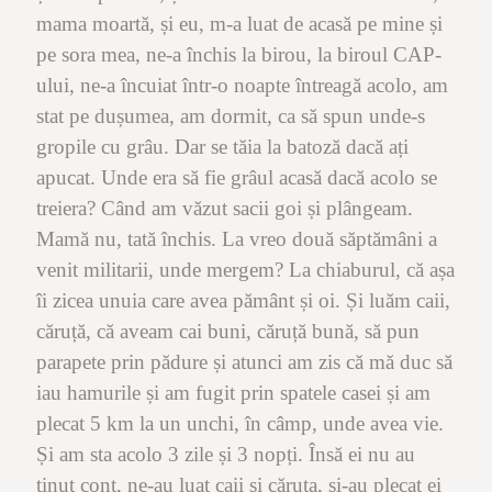
mama moartă, și eu, m-a luat de acasă pe mine și
pe sora mea, ne-a închis la birou, la biroul CAP-
ului, ne-a încuiat într-o noapte întreagă acolo, am
stat pe dușumea, am dormit, ca să spun unde-s
gropile cu grâu. Dar se tăia la batoză dacă ați
apucat. Unde era să fie grâul acasă dacă acolo se
treiera? Când am văzut sacii goi și plângeam.
Mamă nu, tată închis. La vreo două săptămâni a
venit militarii, unde mergem? La chiaburul, că așa
îi zicea unuia care avea pământ și oi. Și luăm caii,
căruță, că aveam cai buni, căruță bună, să pun
parapete prin pădure și atunci am zis că mă duc să
iau hamurile și am fugit prin spatele casei și am
plecat 5 km la un unchi, în câmp, unde avea vie.
Și am sta acolo 3 zile și 3 nopți. Însă ei nu au
ținut cont, ne-au luat caii și căruța, și-au plecat ei