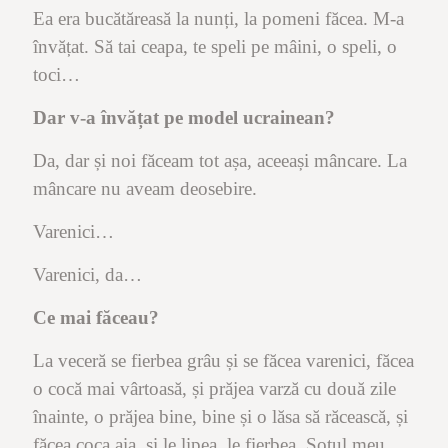
Ea era bucătăreasă la nunți, la pomeni făcea. M-a
învățat. Să tai ceapa, te speli pe mâini, o speli, o
toci…
Dar v-a învățat pe model ucrainean?
Da, dar și noi făceam tot așa, aceeași mâncare. La
mâncare nu aveam deosebire.
Varenici…
Varenici, da…
Ce mai făceau?
La veceră se fierbea grâu și se făcea varenici, făcea
o cocă mai vârtoasă, și prăjea varză cu două zile
înainte, o prăjea bine, bine și o lăsa să răcească, și
făcea coca aia, și le lipea, le fierbea. Soțul meu…