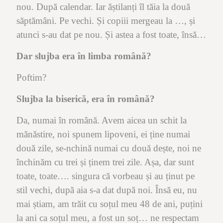
nou. După calendar. Iar ăștilanți îl tăia la două
săptămâni. Pe vechi. Și copiii mergeau la …, și
atunci s-au dat pe nou. Și astea a fost toate, însă…
Dar slujba era în limba română?
Poftim?
Slujba la biserică, era în română?
Da, numai în română. Avem aicea un schit la
mănăstire, noi spunem lipoveni, ei ține numai
două zile, se-nchină numai cu două dește, noi ne
închinăm cu trei și ținem trei zile. Așa, dar sunt
toate, toate…. singura că vorbeau și au ținut pe
stil vechi, după aia s-a dat după noi. Însă eu, nu
mai știam, am trăit cu soțul meu 48 de ani, puțini
la ani ca soțul meu, a fost un soț… ne respectam