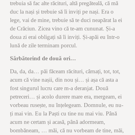
trebuia să fac alte răcituri, altă pregăteală, că mă
duc la nași și trebuie să îi inviți pe nași. Era o
lege, vai de mine, trebuie să te duci neapărat la ei
de Crăciun. Zicea vino că te-am cununat. Și-a
doua zi erai obligați să îi inviți. Și-apăi eu într-o
lună de zile terminam porcul.
Sărbătorind de două ori…
Da, da, da… păi făceam răcituri, cârnați, tot, tot,
acum că vine nașii, din nou și… și așa că asta a
fost singurul lucru care m-a deranjat. Două
petreceri… și acolo durere mare era, mergeam, ei
vorbeau rusește, nu înțelegeam. Domnule, eu nu-
ți mai vin. Eu la Paști cu tine nu mai viu. Până
acum ne certam și acasă, până adormeam,
bombăneam, … măi, că nu vorbeam de tine, măi,