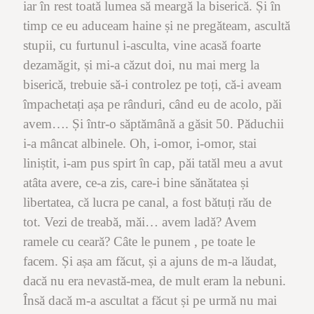
iar în rest toată lumea să meargă la biserică. Și în
timp ce eu aduceam haine și ne pregăteam, ascultă
stupii, cu furtunul i-asculta, vine acasă foarte
dezamăgit, și mi-a căzut doi, nu mai merg la
biserică, trebuie să-i controlez pe toți, că-i aveam
împachetați așa pe rânduri, când eu de acolo, păi
avem…. Și într-o săptămână a găsit 50. Păduchii
i-a mâncat albinele. Oh, i-omor, i-omor, stai
liniștit, i-am pus spirt în cap, păi tatăl meu a avut
atâta avere, ce-a zis, care-i bine sănătatea și
libertatea, că lucra pe canal, a fost bătuți rău de
tot. Vezi de treabă, măi… avem ladă? Avem
ramele cu ceară? Câte le punem , pe toate le
facem. Și așa am făcut, și a ajuns de m-a lăudat,
dacă nu era nevastă-mea, de mult eram la nebuni.
Însă dacă m-a ascultat a făcut și pe urmă nu mai