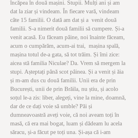
încăpea în două mașini. Stupii. Mulți ani și am
dat la ziar și vindeam. În fiecare vară, vindeam
câte 15 familii. O dată am dat și a venit două
familii. S-a nimerit două familii să cumpere. Și-a
venit acasă. Eu făceam pâine, noi înainte făceam,
acum o cumpărăm, acum-ai trai, mașina spală,
mașina totul de-a gata, să tot trăim. Și îmi zice:
aicea stă familia Niculae? Da. Vrem să mergem la
stupi. Așteptați până scot pâinea. Și a venit și ăia
și m-am dus cu două familii. Unii era de prin
București, unii de prin Brăila, nu știu, și acolo
soțul le-a zis: liber, alegeți, vine la mine, doamnă,
dar de ce dați voie să umble? Păi și
dumneavoastră aveți voie, că noi aveam toți în
masă, că era mai bogat, luam și dădeam lu acela
săracu, și-a făcut pe toți una. Și-așa că i-am