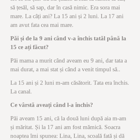
să țesăl, să sap, dar în casă nimic. Era sora mai
mare. La câți ani? La 15 ani și 2 luni. La 17 ani
am avut fata cea mai mare.
Păi și de la 9 ani când v-a închis tatăl până la
15 ce ați făcut?
Păi mama a murit când aveam eu 9 ani, dar tata a
mai durat, a mai stat și când a venit timpul să..
La 15 ani și 2 luni m-am căsătorit. Tata era închis.
La canal.
Ce vârstă aveați când l-a închis?
Păi aveam 15 ani, că la două luni după aia m-am
și măritat. Și la 17 ani am fost mămică. Soacra
noaptea îmi spunea: Lina, Lina, scoală fată și dă