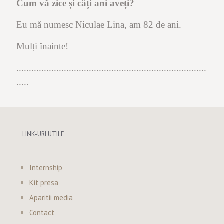
Cum vă zice și câți ani aveți?
Eu mă numesc Niculae Lina, am 82 de ani.
Mulți înainte!
............................................................................
.....
LINK-URI UTILE
Internship
Kit presa
Aparitii media
Contact