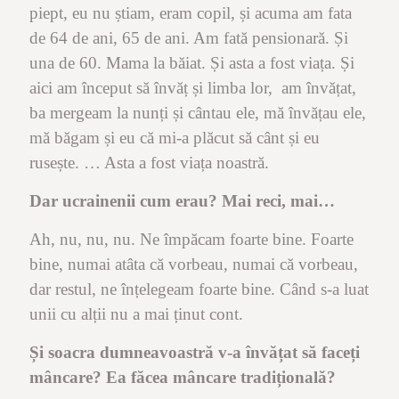
piept, eu nu știam, eram copil, și acuma am fata
de 64 de ani, 65 de ani. Am fată pensionară. Și
una de 60. Mama la băiat. Și asta a fost viața. Și
aici am început să învăț și limba lor, am învățat,
ba mergeam la nunți și cântau ele, mă învățau ele,
mă băgam și eu că mi-a plăcut să cânt și eu
rusește. … Asta a fost viața noastră.
Dar ucrainenii cum erau? Mai reci, mai…
Ah, nu, nu, nu. Ne împăcam foarte bine. Foarte
bine, numai atâta că vorbeau, numai că vorbeau,
dar restul, ne înțelegeam foarte bine. Când s-a luat
unii cu alții nu a mai ținut cont.
Și soacra dumneavoastră v-a învățat să faceți
mâncare? Ea făcea mâncare tradițională?