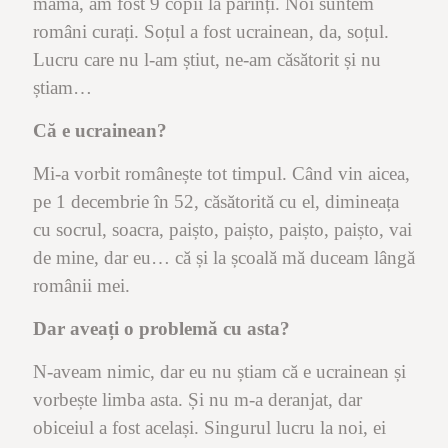
mama, am fost 9 copii la părinți. Noi suntem
români curați. Soțul a fost ucrainean, da, soțul.
Lucru care nu l-am știut, ne-am căsătorit și nu
știam…
Că e ucrainean?
Mi-a vorbit românește tot timpul. Când vin aicea,
pe 1 decembrie în 52, căsătorită cu el, dimineața
cu socrul, soacra, paișto, paișto, paișto, paișto, vai
de mine, dar eu… că și la școală mă duceam lângă
românii mei.
Dar aveați o problemă cu asta?
N-aveam nimic, dar eu nu știam că e ucrainean și
vorbește limba asta. Și nu m-a deranjat, dar
obiceiul a fost același. Singurul lucru la noi, ei