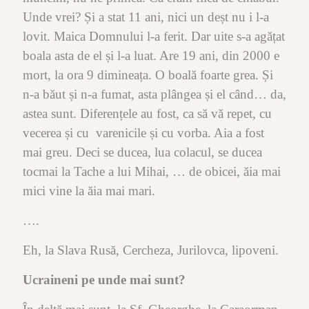
Unde vrei? Și a stat 11 ani, nici un deșt nu i l-a
lovit. Maica Domnului l-a ferit. Dar uite s-a agățat
boala asta de el și l-a luat. Are 19 ani, din 2000 e
mort, la ora 9 dimineața. O boală foarte grea. Și
n-a băut și n-a fumat, asta plângea și el când… da,
astea sunt. Diferențele au fost, ca să vă repet, cu
vecerea și cu varenicile și cu vorba. Aia a fost
mai greu. Deci se ducea, lua colacul, se ducea
tocmai la Tache a lui Mihai, … de obicei, ăia mai
mici vine la ăia mai mari.
….
Eh, la Slava Rusă, Cercheza, Jurilovca, lipoveni.
Ucraineni pe unde mai sunt?