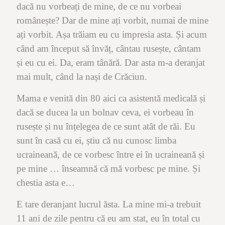
dacă nu vorbeați de mine, de ce nu vorbeai
românește? Dar de mine ați vorbit, numai de mine
ați vorbit. Așa trăiam eu cu impresia asta. Și acum
când am început să învăț, cântau rusește, cântam
și eu cu ei. Da, eram tânără. Dar asta m-a deranjat
mai mult, când la nași de Crăciun.
Mama e venită din 80 aici ca asistentă medicală și
dacă se ducea la un bolnav ceva, ei vorbeau în
rusește și nu înțelegea de ce sunt atât de răi. Eu
sunt în casă cu ei, știu că nu cunosc limba
ucraineană, de ce vorbesc între ei în ucraineană și
pe mine … înseamnă că mă vorbesc pe mine. Și
chestia asta e…
E tare deranjant lucrul ăsta. La mine mi-a trebuit
11 ani de zile pentru că eu am stat, eu în total cu