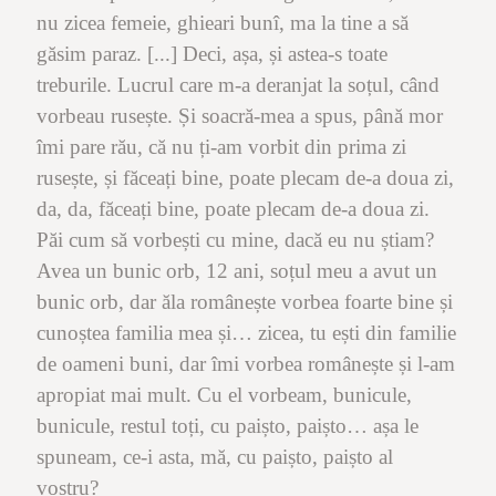
nu zicea femeie, ghieari bunî, ma la tine a să
găsim paraz. [...] Deci, așa, și astea-s toate
treburile. Lucrul care m-a deranjat la soțul, când
vorbeau rusește. Și soacră-mea a spus, până mor
îmi pare rău, că nu ți-am vorbit din prima zi
rusește, și făceați bine, poate plecam de-a doua zi,
da, da, făceați bine, poate plecam de-a doua zi.
Păi cum să vorbești cu mine, dacă eu nu știam?
Avea un bunic orb, 12 ani, soțul meu a avut un
bunic orb, dar ăla românește vorbea foarte bine și
cunoștea familia mea și… zicea, tu ești din familie
de oameni buni, dar îmi vorbea românește și l-am
apropiat mai mult. Cu el vorbeam, bunicule,
bunicule, restul toți, cu paișto, paișto… așa le
spuneam, ce-i asta, mă, cu paișto, paișto al
vostru?