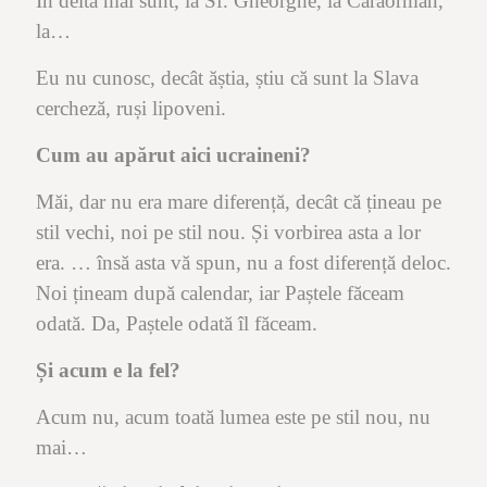
În deltă mai sunt, la Sf. Gheorghe, la Caraorman,
la…
Eu nu cunosc, decât ăștia, știu că sunt la Slava
cercheză, ruși lipoveni.
Cum au apărut aici ucraineni?
Măi, dar nu era mare diferență, decât că țineau pe
stil vechi, noi pe stil nou. Și vorbirea asta a lor
era. … însă asta vă spun, nu a fost diferență deloc.
Noi țineam după calendar, iar Paștele făceam
odată. Da, Paștele odată îl făceam.
Și acum e la fel?
Acum nu, acum toată lumea este pe stil nou, nu
mai…