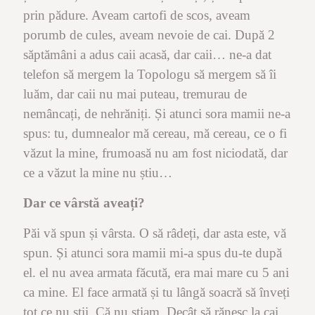
prin pădure. Aveam cartofi de scos, aveam
porumb de cules, aveam nevoie de cai. După 2
săptămâni a adus caii acasă, dar caii… ne-a dat
telefon să mergem la Topologu să mergem să îi
luăm, dar caii nu mai puteau, tremurau de
nemâncați, de nehrăniți. Și atunci sora mamii ne-a
spus: tu, dumnealor mă cereau, mă cereau, ce o fi
văzut la mine, frumoasă nu am fost niciodată, dar
ce a văzut la mine nu știu…
Dar ce vârstă aveați?
Păi vă spun și vârsta. O să râdeți, dar asta este, vă
spun. Și atunci sora mamii mi-a spus du-te după
el. el nu avea armata făcută, era mai mare cu 5 ani
ca mine. El face armată și tu lângă soacră să înveți
tot ce nu știi. Că nu știam. Decât să rănesc la cai,