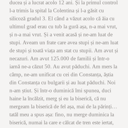
ducea și a lucrat acolo 12 ani. Și la primul control
l-a trimis la spital la Colentina și l-a găsit cu
silicoză gradul 3. El când a văzut acolo că ăia cu
ultimul grad erau cu tub la gură așa, n-a mai vrut,
și n-a mai vrut. Și a venit acasă și ne-am luat de
stupi. Aveam un frate care avea stupi și ne-am luat
de stupi și toată viața am stat cu stupii. Am avut și
necazuri. Am avut 125.000 de familii și într-o
iarnă ne-a căzut 50. Au avut păduchi. Am mers la
câmp, ne-am unificat cu cei din Constanța, ăștia
din Constanța cu bulgarii și au luat păduchi. Noi
n-am știut. Și într-o duminică îmi spunea, duci
haine la încălzit, merg și eu la biserică, că nu
mergeam la biserică de fel așa, mai de la părinți…
tatăl meu a spus așa: fino, nu merge duminica la
biserică, numai la care e călcat de tren este iertat,