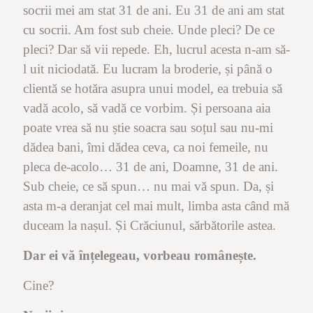
socrii mei am stat 31 de ani. Eu 31 de ani am stat
cu socrii. Am fost sub cheie. Unde pleci? De ce
pleci? Dar să vii repede. Eh, lucrul acesta n-am să-
l uit niciodată. Eu lucram la broderie, și până o
clientă se hotăra asupra unui model, ea trebuia să
vadă acolo, să vadă ce vorbim. Și persoana aia
poate vrea să nu știe soacra sau soțul sau nu-mi
dădea bani, îmi dădea ceva, ca noi femeile, nu
pleca de-acolo… 31 de ani, Doamne, 31 de ani.
Sub cheie, ce să spun… nu mai vă spun. Da, și
asta m-a deranjat cel mai mult, limba asta când mă
duceam la nașul. Și Crăciunul, sărbătorile astea.
Dar ei vă înțelegeau, vorbeau românește.
Cine?