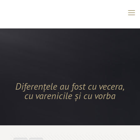
Diferențele au fost cu vecera,
cu varenicile și cu vorba