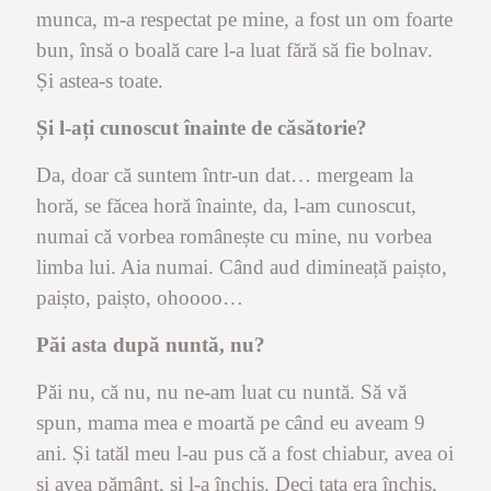
munca, m-a respectat pe mine, a fost un om foarte
bun, însă o boală care l-a luat fără să fie bolnav.
Și astea-s toate.
Și l-ați cunoscut înainte de căsătorie?
Da, doar că suntem într-un dat… mergeam la
horă, se făcea horă înainte, da, l-am cunoscut,
numai că vorbea românește cu mine, nu vorbea
limba lui. Aia numai. Când aud dimineață paișto,
paișto, paișto, ohoooo…
Păi asta după nuntă, nu?
Păi nu, că nu, nu ne-am luat cu nuntă. Să vă
spun, mama mea e moartă pe când eu aveam 9
ani. Și tatăl meu l-au pus că a fost chiabur, avea oi
și avea pământ, și l-a închis. Deci tata era închis,