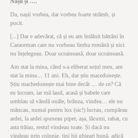
Nașii și ….
Da, nașii vorbea, dar vorbea foarte strâmb, și
pocit.
[...] Dar e adevărat, că și eu am întâlnit bătrâni în
Caraorman care nu vorbeau limba română și nici
nu înțelegeau. Doar ucraineană, doar ucraineană.
Am stat la mina, când s-a eliberat soțul meu, am
stat la mina… 11 ani. Eh, dar știu macedonește.
Știu machedonește mai bine decât … de ce? Că
eu lucram, iar mă laud, acasă și babele care
umblau să vândă ouăle, brânza, vindea… ele nu
mâncau, numai pentru lux (sic!) lucrau, cumpărau
ardei, la ardei spuneau piper, așa, lâcumi, rahat, cu
asta trăiau, restul vindeau toate. Și dacă nu
vindeau prin colonie, tini hii ghieari bună, adică