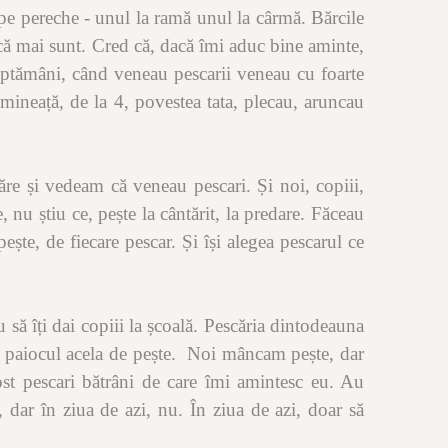
 pe pereche - unul la ramă unul la cârmă. Bărcile
 că mai sunt. Cred că, dacă îmi aduc bine aminte,
săptămâni, când veneau pescarii veneau cu foarte
dimineață, de la 4, povestea tata, plecau, aruncau
e și vedeam că veneau pescari. Și noi, copiii,
, nu știu ce, pește la cântărit, la predare. Făceau
ește, de fiecare pescar. Și își alegea pescarul ce
să îți dai copiii la școală. Pescăria dintodeauna
us paiocul acela de pește. Noi mâncam pește, dar
ost pescari bătrâni de care îmi amintesc eu. Au
, dar în ziua de azi, nu. În ziua de azi, doar să