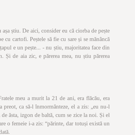
 așa știu. De aici, consider eu că ciorba de pește
e cu cartofi. Peștele să fie cu sare și se mănâncă
apul e un pește... - nu știu, majoritatea face din
n. Și de aia zic, e părerea mea, nu știu părerea
Fratele meu a murit la 21 de ani, era flăcău, era
 preot, ca să-l înmormânteze, el a zis: „eu nu-l
 de ăsta, izgon de baltă, cum se zice la noi. Și el
are o femeie i-a zis:
“
părinte, dar totuși există un
dată.