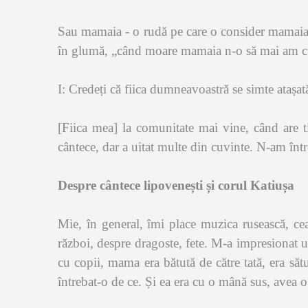
Sau mamaia - o rudă pe care o consider mamaia -
în glumă, „când moare mamaia n-o să mai am cu
I: Credeți că fiica dumneavoastră se simte atașat
[Fiica mea] la comunitate mai vine, când are t
cântece, dar a uitat multe din cuvinte. N-am înt
Despre cântece lipovenești și corul Katiușa
Mie, în general, îmi place muzica rusească, ce
război, despre dragoste, fete. M-a impresionat u
cu copii, mama era bătută de către tată, era sătu
întrebat-o de ce. Și ea era cu o mână sus, avea o 