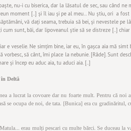
noaște, nu-i cu biserica, dar la lăsatul de sec, sau când n
 vreun moment
[..]
și îl iau și pe al meu... Nu știu, ori a fo
ptămâni, vă dați seama, trebuia să bei, și nevestele pe lâng
i cum sunt, băi, dar lipoveanul știe să se distreze
[..]
chiar
hiar e veselie. Ne simțim bine, iar eu, în gașca aia mă sim
să vorbesc, să cânt, îmi place la nebunie. [Râde]. Sunt desch
e și încep eu aduc aia, tu aduci aia. [..]
în Deltă
a a lucrat la covoare dar nu foarte mult. Pentru că noi a
casă se ocupa de noi, de tata.
[Bunica] e
ra cu gradinăritul, 
 Matula... erau mulți pescari cu multe bărci. Se duceau la 