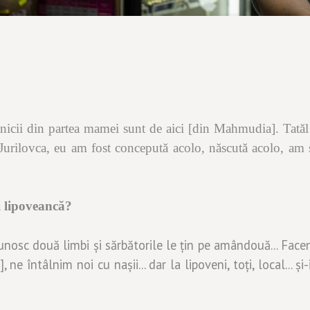
unicii din partea mamei sunt de aici
[din Mahmudia]
. Tatăl
a Jurilovca, eu am fost concepută acolo, născută acolo, am s
i lipoveancă?
 cunosc două limbi și sărbătorile le țin pe amândouă... Face
ne întâlnim noi cu nașii... dar la lipoveni, toți, local... și