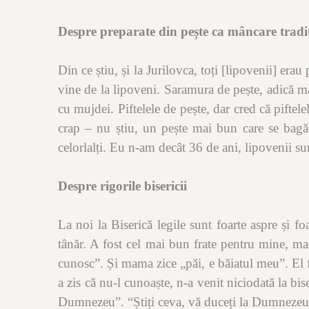
Despre preparate din pește ca mâncare tradi
Din ce știu, și la Jurilovca, toți
[
lipovenii] erau 
vine de la lipoveni. Saramura de pește, adică mal
cu mujdei. Piftelele de pește, dar cred că piftel
crap – nu știu, un pește mai bun care se bagă l
celorlalți. Eu n-am decât 36 de ani, lipovenii s
Despre rigorile bisericii
La noi la Biserică legile sunt foarte aspre și f
tânăr. A fost cel mai bun frate pentru mine, ma
cunosc”. Și mama zice „păi, e băiatul meu”. El flă
a zis că nu-l cunoaște, n-a venit niciodată la bi
Dumnezeu”.
“
Știți ceva, vă duceți la Dumnezeu