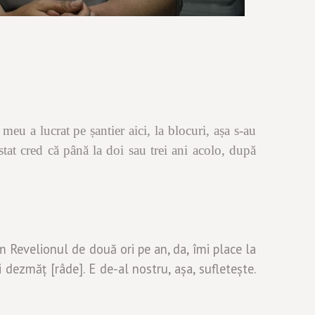
 meu a lucrat pe șantier aici, la blocuri, așa s-au
tat cred că până la doi sau trei ani acolo, după
m Revelionul de două ori pe an, da, îmi place la
-i dezmăț [râde]. E de-al nostru, așa, sufletește.