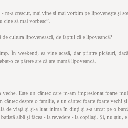
 m-a crescut, mai vine și mai vorbim pe lipovenește și soț
 cine să mai vorbesc”.
ă de cultura lipovenească, de faptul că e lipoveancă?
imp. În weekend, ea vine acasă, dar printre picături, dac
rebat-o ce părere are că are mamă lipoveancă.
a veche. Este un cântec care m-am impresionat foarte mult
n cântec despre o familie, e un cântec foarte foarte vechi și
lă de viață și și-a luat inima în dinți și s-a urcat pe o bar
batistă albă și făcea - la revedere - la copilași. Și, nu știu,