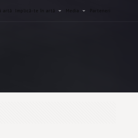
 artă
Implică-te în artă
Media
Parteneri