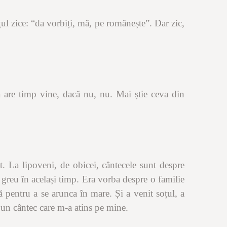
ul zice:
“
da vorbiți, mă, pe românește”. Dar zic,
ă are timp vine, dacă nu, nu. Mai știe ceva din
. La lipoveni, de obicei, cântecele sunt despre
 greu în același timp. Era vorba despre o familie
că pentru a se arunca în mare. Și a venit soțul, a
 e un cântec care m-a atins pe mine.