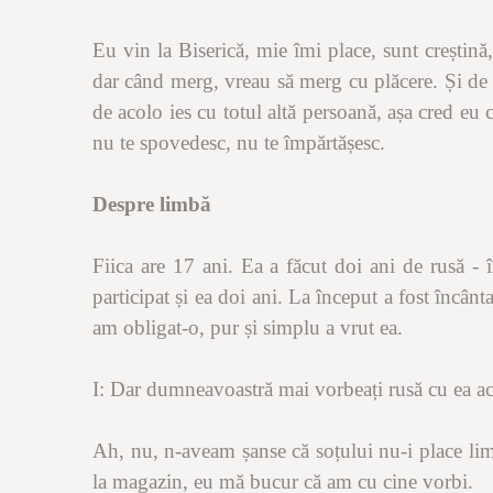
Eu vin la Biserică, mie îmi place, sunt creștin
dar când merg, vreau să merg cu plăcere. Și de 
de acolo ies cu totul altă persoană, așa cred eu c
nu te spovedesc, nu te împărtășesc.
Despre limbă
Fiica are 17 ani. Ea a făcut doi ani de rusă - î
participat și ea doi ani. La început a fost încânt
am obligat-o, pur și simplu a vrut ea.
I: Dar dumneavoastră mai vorbeați rusă cu ea a
Ah, nu, n-aveam șanse că soțului nu-i place lim
la magazin, eu mă bucur că am cu cine vorbi.