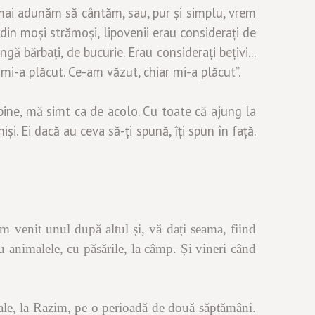
e mai adunăm să cântăm, sau, pur și simplu, vrem
st din moși strămoși, lipovenii erau considerați de
ă bărbați, de bucurie. Erau considerați bețivi...
 mi-a plăcut. Ce-am văzut, chiar mi-a plăcut”.
t bine, mă simt ca de acolo. Cu toate că ajung la
iși. Ei dacă au ceva să-ți spună, îți spun în față.
m venit unul după altul și, vă dați seama, fiind
cu animalele, cu păsările, la câmp. Și vineri când
vale, la Razim, pe o perioadă de două săptămâni.