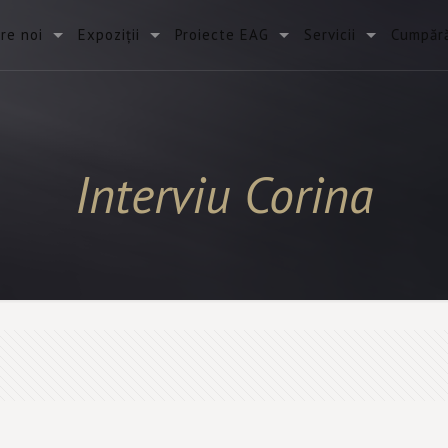
re noi
Expoziții
Proiecte EAG
Servicii
Cumpără
Interviu Corina