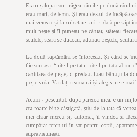
Era o șalupă care trăgea bărcile pe două rânduri
erau mari, de lemn. Și erau destul de încăpătoar
mai veneau și la colectare, ori o dată pe săptă
mult pește și îl puneau pe cântar, stăteau fiecar
sculele, seara se duceau, adunau peștele, scutura
La două saptămâni se întorceau. Și când se în
făceam așa:
“
uite-l pe tata, uite-l pe tata al me
cantitaea de pește, o predau, luau bănuții la dou
pește voia. Vă dați seama că își alegea ce e mai
Acum - pescuitul, după părerea mea, e un mijloc 
era foarte bine câstigată, știu de la tata că v
nici chiar mereu și, automat, îl vindea și făc
cumpărat terenuri în sat pentru copii, apartamen
supraviețuiești.