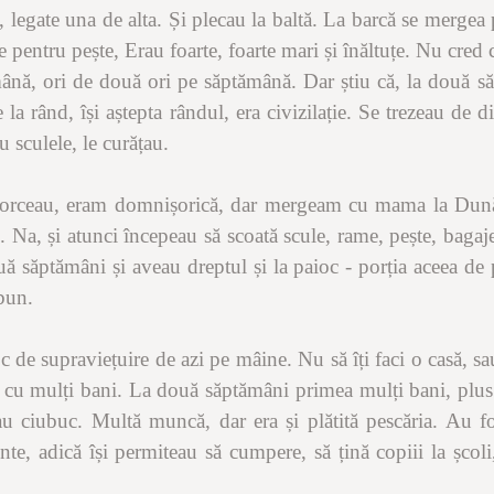
, legate una de alta. Și plecau la baltă. La barcă se mergea
e pentru pește, Erau foarte, foarte mari și înăltuțe. Nu cred
mână, ori de două ori pe săptămână. Dar știu că, la două 
e la rând, își aștepta rândul, era civizilație. Se trezeau de 
u sculele, le curățau.
torceau, eram domnișorică, dar mergeam cu mama la Dunăr
u”. Na, și atunci începeau să scoată scule, rame, pește, bagaje
ă săptămâni și aveau dreptul și la paioc - porția aceea de p
 bun.
de supraviețuire de azi pe mâine. Nu să îți faci o casă, sau 
enea cu mulți bani. La două săptămâni primea mulți bani, pl
eau ciubuc. Multă muncă, dar era și plătită pescăria. Au f
te, adică își permiteau să cumpere, să țină copiii la școli