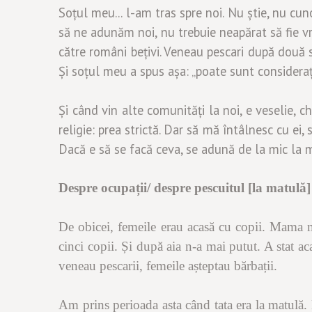
Soțul meu... l-am tras spre noi. Nu știe, nu cu
să ne adunăm noi, nu trebuie neapărat să fie
către români bețivi. Veneau pescari după două să
Și soțul meu a spus așa: „poate sunt consideraț
Și când vin alte comunități la noi, e veselie, c
religie: prea strictă. Dar să mă întâlnesc cu ei, 
Dacă e să se facă ceva, se adună de la mic la mar
Despre ocupații/ despre pescuitul
[la matul
ă
]
De obicei, femeile erau acasă cu copii. Mama me
cinci copii. Și după aia n-a mai putut. A stat a
veneau pescarii, femeile așteptau bărbații.
Am prins perioada asta când tata era la matulă.