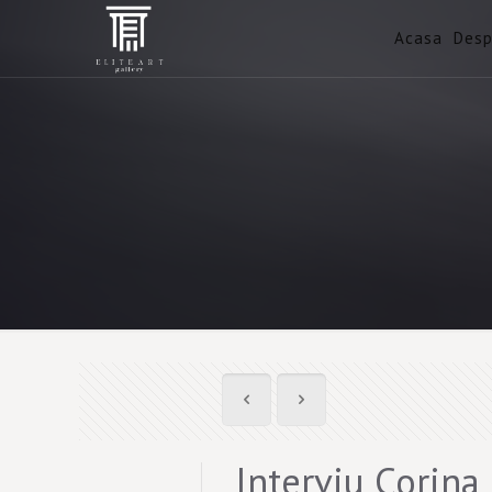
Acasa
Desp
Interviu Corina