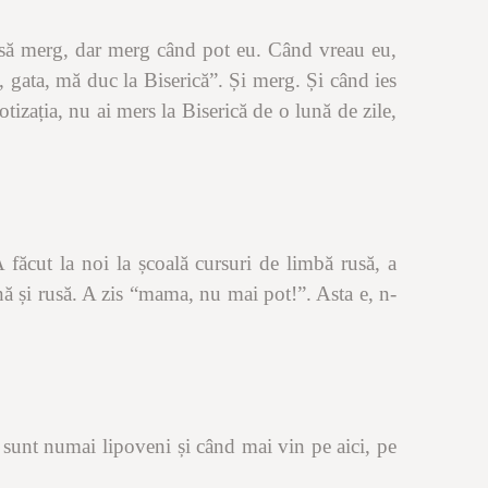
că să merg, dar merg când pot eu. Când vreau eu,
 gata, mă duc la Biserică”. Și merg. Și când ies
otizația, nu ai mers la Biserică de o lună de zile,
A făcut la noi la școală cursuri de limbă rusă, a
nă și rusă. A zis
“
mama, nu mai pot!”. Asta e, n-
 sunt numai lipoveni și când mai vin pe aici, pe