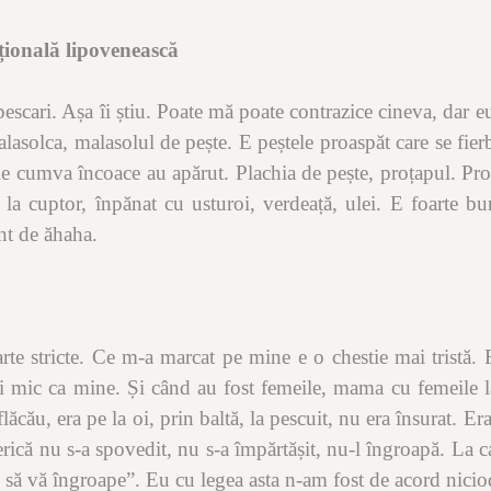
țională lipovenească
pescari. Așa îi știu. Poate mă poate contrazice cineva, dar eu
asolca, malasolul de pește. E peștele proaspăt care se fierb
ele cumva încoace au apărut. Plachia de pește, proțapul. Proț
a cuptor, înpănat cu usturoi, verdeață, ulei. E foarte bu
unt de ăhaha.
oarte stricte. Ce m-a marcat pe mine e o chestie mai tristă. 
i mic ca mine. Și când au fost femeile, mama cu femeile la
cău, era pe la oi, prin baltă, la pescuit, nu era însurat. Era
serică nu s-a spovedit, nu s-a împărtășit, nu-l îngroapă. La c
 să vă îngroape”. Eu cu legea asta n-am fost de acord nicio