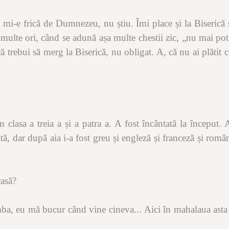
ă, mi-e frică de Dumnezeu, nu știu. Îmi place și la Biseri
multe ori, când se adună așa multe chestii zic, „nu mai pot,
ă trebui să merg la Biserică, nu obligat. A, că nu ai plătit c
n clasa a treia a și a patra a. A fost încântată la început. 
ată, dar după aia i-a fost greu și engleză și franceză și româ
casă?
ba, eu mă bucur când vine cineva... Aici în mahalaua asta